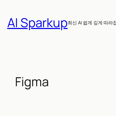
콘
텐
AI Sparkup
츠
최신 AI 쉽게 깊게 따라
로
바
로
가
기
Figma