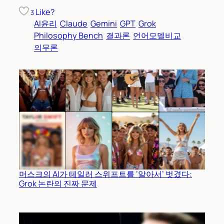
Like?
3
AI윤리
Claude
Gemini
GPT
Grok
Philosophy Bench
결과론
언어모델비교
의무론
머스크의 AI가 테일러 스위프트를 ‘알아서’ 벗겼다:
Grok 논란의 진짜 문제