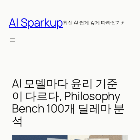
콘
텐
AI Sparkup
츠
최신 AI 쉽게 깊게 따라잡기⚡
로
바
로
가
기
AI 모델마다 윤리 기준
이 다르다, Philosophy
Bench 100개 딜레마 분
석