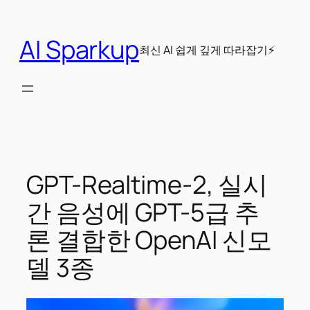
콘
텐
AI Sparkup
츠
최신 AI 쉽게 깊게 따라잡기⚡
로
바
로
가
기
GPT-Realtime-2, 실시
간 음성에 GPT-5급 추
론 결합한 OpenAI 신모
델 3종