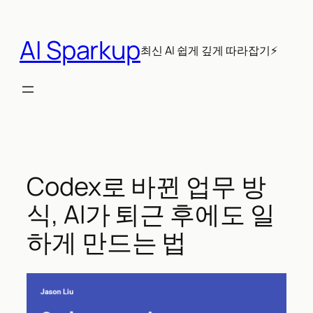
콘
텐
AI Sparkup
츠
최신 AI 쉽게 깊게 따라잡기⚡
로
바
로
가
기
Codex로 바뀐 업무 방
식, AI가 퇴근 후에도 일
하게 만드는 법