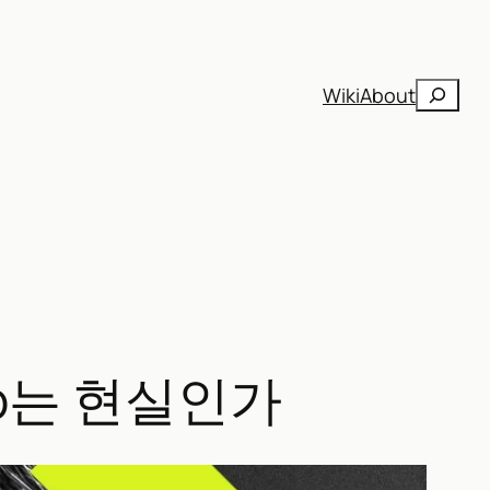
검
Wiki
About
색
ro는 현실인가