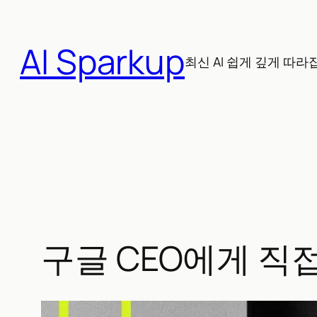
콘
텐
AI Sparkup
츠
최신 AI 쉽게 깊게 따라
로
바
로
가
기
구글 CEO에게 직접 