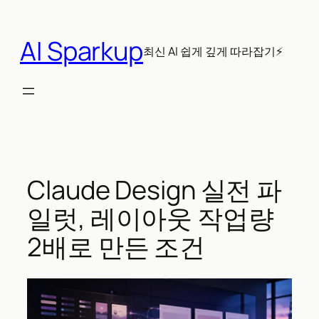
콘
텐
AI Sparkup
츠
최신 AI 쉽게 깊게 따라잡기⚡
로
바
로
가
기
Claude Design 실전 파
일럿, 레이아웃 작업량
2배로 만든 조건