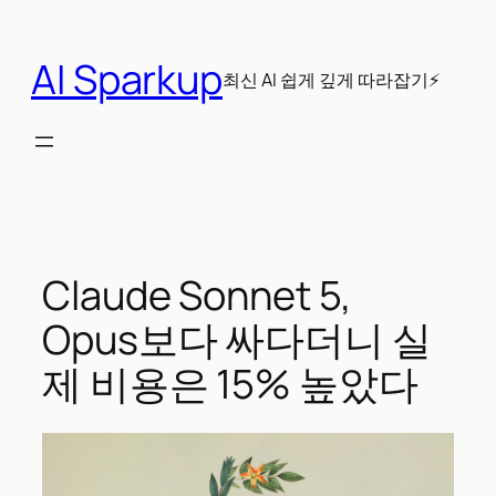
콘
텐
AI Sparkup
츠
최신 AI 쉽게 깊게 따라잡기⚡
로
바
로
가
기
Claude Sonnet 5,
Opus보다 싸다더니 실
제 비용은 15% 높았다