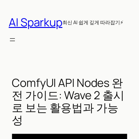
콘
텐
AI Sparkup
츠
최신 AI 쉽게 깊게 따라잡기⚡
로
바
로
가
기
ComfyUI API Nodes 완
전 가이드: Wave 2 출시
로 보는 활용법과 가능
성