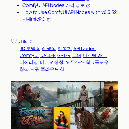
ComfyUI API Nodes 가격 정보
How to Use ComfyUI API Nodes with v0.3.32
– MimicPC
Like?
5
3D 모델링
AI 생성
AI 통합
API Nodes
ComfyUI
DALL-E
GPT-4
LLM
디지털 아트
머신러닝
비디오 생성
오픈소스
워크플로우
창작 도구
클라우드 AI