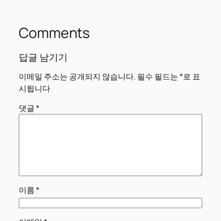
←
ChatGPT가 Google을
YouTube가 몰래 한 AI 실
위협한다고? 실제 데이터가
험, 크리에이터들이 발견
말하는 다른 이야기
한 충격적 진실
→
Comments
답글 남기기
이메일 주소는 공개되지 않습니다.
필수 필드는
*
로 표
시됩니다
댓글
*