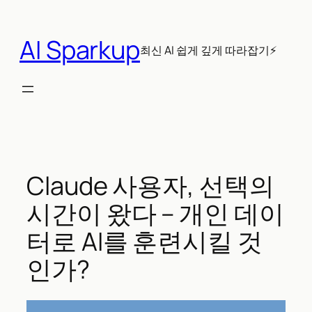
콘
텐
AI Sparkup
츠
최신 AI 쉽게 깊게 따라잡기⚡
로
바
로
가
기
Claude 사용자, 선택의
시간이 왔다 – 개인 데이
터로 AI를 훈련시킬 것
인가?