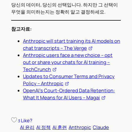
당신의 데이터, 당신의 선택입니다. 하지만 그 선택이
무엇을 의미하는지는 정확히 알고 결정하세요.
참고자료:
Anthropic will start training its AI models on
chat transcripts – The Verge
Anthropic users face a new choice – opt
out or share your chats for AI training –
TechCrunch
Updates to Consumer Terms and Privacy
Policy – Anthropic
OpenAI’s Court-Ordered Data Retention:
What It Means for AI Users – Magai
Like?
3
AI 윤리
AI 정책
AI 훈련
Anthropic
Claude