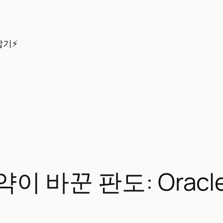
잡기⚡
계약이 바꾼 판도: Ora