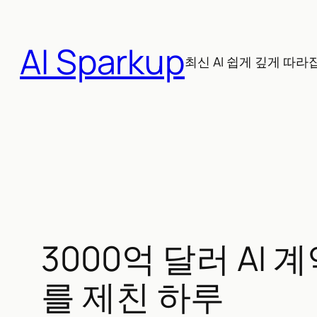
콘
텐
AI Sparkup
츠
최신 AI 쉽게 깊게 따라
로
바
로
가
기
3000억 달러 AI 
를 제친 하루