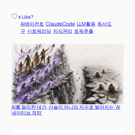
Like?
8
AI에이전트
ClaudeCode
LLM활용
독서도
구
신토픽리딩
지식관리
토픽추출
AI를 멀리한 대가, 산술이 아니라 지수로 벌어지는 ‘AI
네이티브 격차’