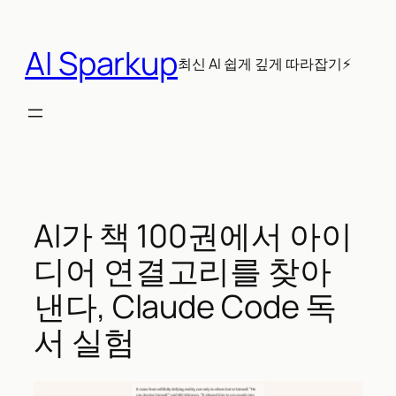
콘
텐
AI Sparkup
츠
최신 AI 쉽게 깊게 따라잡기⚡
로
바
로
가
기
AI가 책 100권에서 아이
디어 연결고리를 찾아
낸다, Claude Code 독
서 실험