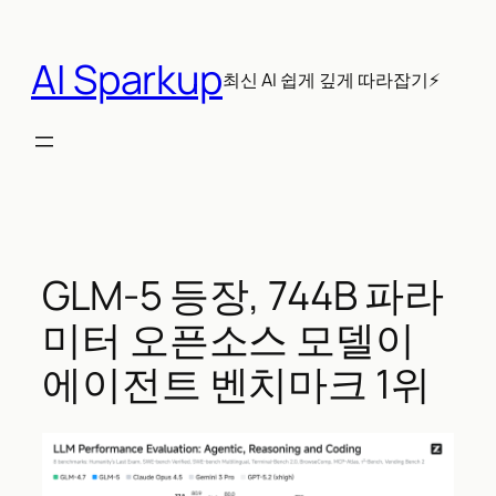
콘
텐
AI Sparkup
츠
최신 AI 쉽게 깊게 따라잡기⚡
로
바
로
가
기
GLM-5 등장, 744B 파라
미터 오픈소스 모델이
에이전트 벤치마크 1위