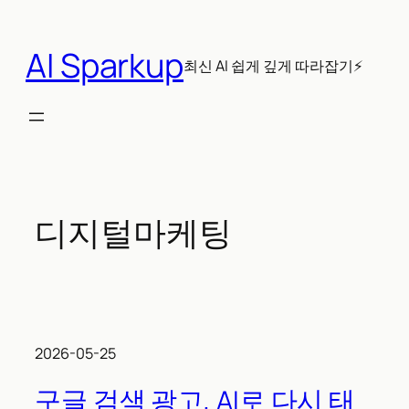
콘
텐
AI Sparkup
츠
최신 AI 쉽게 깊게 따라잡기⚡
로
바
로
가
기
디지털마케팅
2026-05-25
구글 검색 광고, AI로 다시 태