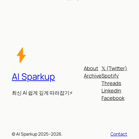
About
𝕏 (Twitter)
AI Sparkup
Archive
Spotify
Threads
LinkedIn
최신 AI 쉽게 깊게 따라잡기⚡
Facebook
© AI Sparkup 2025–2026.
Contact