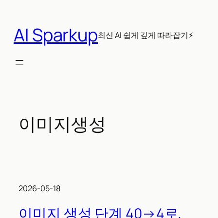
콘
텐
AI Sparkup
츠
최신 AI 쉽게 깊게 따라잡기⚡
로
바
로
가
기
이미지생성
2026-05-18
이미지 생성 단계 40→4로,