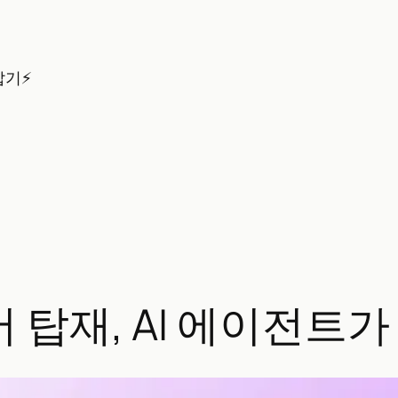
잡기⚡
버 탑재, AI 에이전트