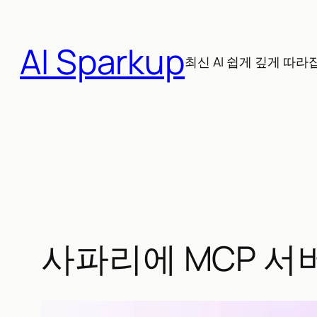
콘
텐
AI Sparkup
츠
최신 AI 쉽게 깊게 따라
로
바
로
가
기
사파리에 MCP 서