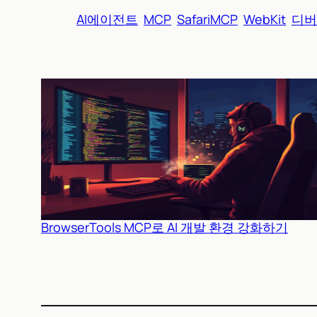
AI에이전트
MCP
SafariMCP
WebKit
디버
BrowserTools MCP로 AI 개발 환경 강화하기