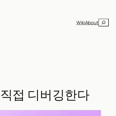
검
Wiki
About
색
가 직접 디버깅한다