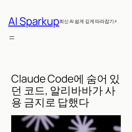
콘
텐
AI Sparkup
츠
최신 AI 쉽게 깊게 따라잡기⚡
로
바
로
가
기
Claude Code에 숨어 있
던 코드, 알리바바가 사
용 금지로 답했다