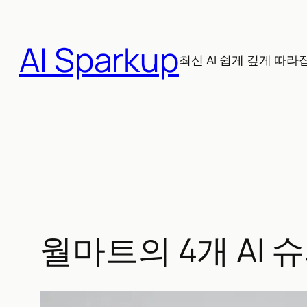
콘
텐
AI Sparkup
츠
최신 AI 쉽게 깊게 따라
로
바
로
가
기
월마트의 4개 AI