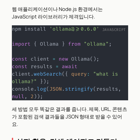
웹 애플리케이션이나 Node.js 환경에서는
JavaScript 라이브러리가 제격입니다.
npm install 
'ollama@>=0.6.0'
import
{
 Ollama 
}
from
"ollama"
;
const
 client 
=
new
Ollama
(
)
;
const
 results 
=
await
client
.
webSearch
(
{
query
:
"what is 
ollama?"
}
)
;
console
.
log
(
JSON
.
stringify
(
results
,
null
,
2
)
)
;
세 방법 모두 똑같은 결과를 줍니다. 제목, URL, 콘텐츠
가 포함된 검색 결과들을 JSON 형태로 받을 수 있어
요.