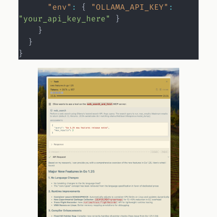
"env"
:
{
"OLLAMA_API_KEY"
:
"your_api_key_here"
}
}
}
}