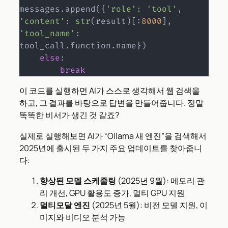
messages
.
append
(
{
'role'
:
'tool'
,
'content'
:
str
(
result
)
[
:
8000
]
,
'tool_name'
:
tool_call
.
function
.
name
}
)
else
:
break
이 코드를 실행하면 AI가 스스로 생각해서 웹 검색을
하고, 그 결과를 바탕으로 답변을 만들어줍니다. 정말
똑똑한 비서가 생긴 것 같죠?
실제로 실행해보면 AI가 “Ollama 새 엔진”을 검색해서
2025년에 출시된 두 가지 주요 업데이트를 찾아줍니
다:
향상된 모델 스케줄링
(2025년 9월): 메모리 관
리 개선, GPU 활용도 증가, 멀티 GPU 지원
멀티모달 엔진
(2025년 5월): 비전 모델 지원, 이
미지와 비디오 분석 가능