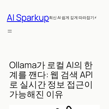
콘
텐
AI Sparkup
츠
최신 AI 쉽게 깊게 따라잡기⚡
로
바
로
가
기
Ollama가 로컬 AI의 한
계를 깬다: 웹 검색 API
로 실시간 정보 접근이
가능해진 이유