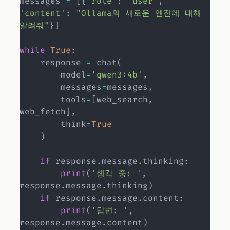
messages 
=
[
{
'role'
:
'user'
,
'content'
:
"Ollama의 새로운 엔진에 대해 
알려줘"
}
]
while
True
:
    response 
=
 chat
(
        model
=
'qwen3:4b'
,
        messages
=
messages
,
        tools
=
[
web_search
,
web_fetch
]
,
        think
=
True
)
if
 response
.
message
.
thinking
:
print
(
'생각 중: '
,
response
.
message
.
thinking
)
if
 response
.
message
.
content
:
print
(
'답변: '
,
response
.
message
.
content
)