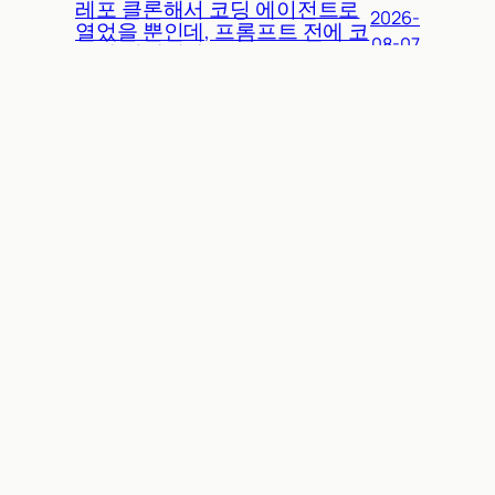
레포 클론해서 코딩 에이전트로
2026-
열었을 뿐인데, 프롬프트 전에 코
08-07
드가 실행됐다
생명공학 자료 찾다 막힌 AI, 안
2026-
전장치 기준은 어디에도 없었다
08-06
About
𝕏 (Twitter)
AI Sparkup
Archive
Spotify
Threads
LinkedIn
최신 AI 쉽게 깊게 따라잡기⚡