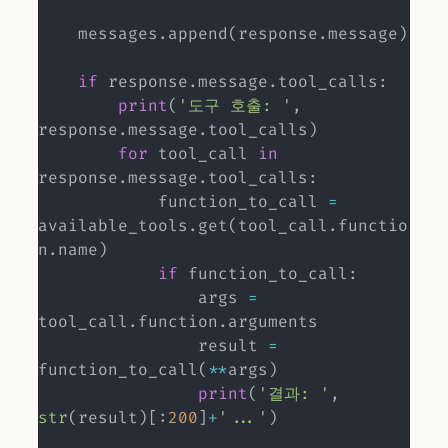
    messages
.
append
(
response
.
message
)
if
 response
.
message
.
tool_calls
:
print
(
'도구 호출: '
,
response
.
message
.
tool_calls
)
for
 tool_call 
in
response
.
message
.
tool_calls
:
            function_to_call 
=
available_tools
.
get
(
tool_call
.
functio
n
.
name
)
if
 function_to_call
:
                args 
=
tool_call
.
function
.
arguments

                result 
=
function_to_call
(
**
args
)
print
(
'결과: '
,
str
(
result
)
[
:
200
]
+
'...'
)