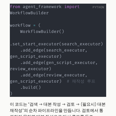
from
 agent_framework 
import
WorkflowBuilder

workflow 
=
(
    WorkflowBuilder
(
)
.
set_start_executor
(
search_executor
)
.
add_edge
(
search_executor
,
gen_script_executor
)
.
add_edge
(
gen_script_executor
,
review_executor
)
.
add_edge
(
review_executor
,
gen_script_executor
)
# 재작성 루프
.
build
(
)
)
이 코드는 “검색 → 대본 작성 → 검토 → (필요시) 대본
재작성”의 순차 파이프라인을 만듭니다. 검토에서 통