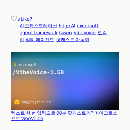
Like?
8
AI 오케스트레이션
Edge AI
microsoft
agent framework
Qwen
VibeVoice
로컬
AI
멀티 에이전트
팟캐스트 자동화
텍스트 한 번 입력으로 90분 팟캐스트가? 마이크로소
프트 VibeVoice