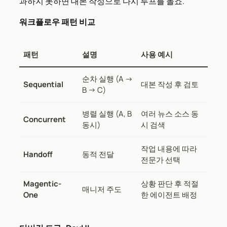
과하지 못하면 대본 작성으로 다시 루프를 돌죠.
워크플로우 패턴 비교
패턴
설명
사용 예시
순차 실행 (A →
Sequential
대본 작성 후 검토
B → C)
병렬 실행 (A, B
여러 뉴스 소스 동
Concurrent
동시)
시 검색
작업 내용에 따라
Handoff
동적 전달
전문가 선택
Magentic-
상황 판단 후 적절
매니저 주도
One
한 에이전트 배정