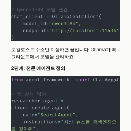
# Qwen-3-8B 모델 연결
chat_client 
=
 OllamaChatClient
(
    model_id
=
"qwen3:8b"
,
    endpoint
=
"http://localhost:11434"
)
로컬호스트 주소만 지정하면 끝입니다. Ollama가 백
그라운드에서 모델을 관리하죠.
2단계: 전문 에이전트 정의
from
 agent_framework 
import
 ChatAgent

# 웹 검색 담당
researcher_agent 
=
client
.
create_agent
(
    name
=
"SearchAgent"
,
    instructions
=
"최신 뉴스를 검색엔진으
로 찾아줘"
,