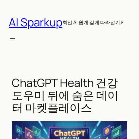
콘
텐
AI Sparkup
츠
최신 AI 쉽게 깊게 따라잡기⚡
로
바
로
가
기
ChatGPT Health 건강
도우미 뒤에 숨은 데이
터 마켓플레이스