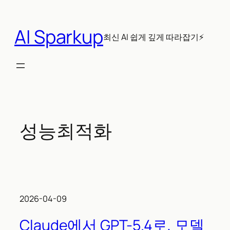
콘
텐
AI Sparkup
츠
최신 AI 쉽게 깊게 따라잡기⚡
로
바
로
가
기
성능최적화
2026-04-09
Claude에서 GPT-5.4로, 모델