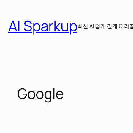
콘
텐
AI Sparkup
츠
최신 AI 쉽게 깊게 따라
로
바
로
가
기
Google