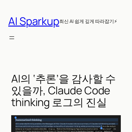
콘
텐
AI Sparkup
츠
최신 AI 쉽게 깊게 따라잡기⚡
로
바
로
가
기
AI의 ‘추론’을 감사할 수
있을까, Claude Code
thinking 로그의 진실