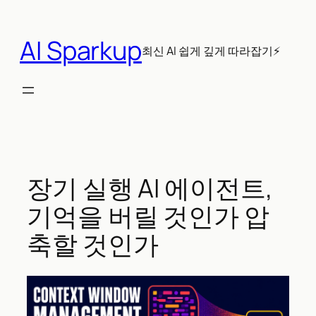
콘
텐
AI Sparkup
츠
최신 AI 쉽게 깊게 따라잡기⚡
로
바
로
가
기
장기 실행 AI 에이전트,
기억을 버릴 것인가 압
축할 것인가