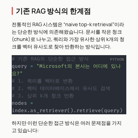
기존 RAG 방식의 한계점
전통적인 RAG 시스템은 “naive top-k retrieval”이라
는 단순한 방식에 의존해왔습니다. 문서를 작은 청크
(chunk)로 나누고, 쿼리와 가장 유사한 상위 k개의 청
크를 벡터 유사도로 찾아 반환하는 방식입니다.
# 기존 RAG의 단순한 접근 방식
query 
=
"Microsoft의 본사는 어디에 있나
요?"
# 1. 쿼리를 벡터로 변환
# 2. 벡터 데이터베이스에서 유사도 검색  
# 3. 상위 k개 청크 반환
nodes 
=
index
.
as_retriever
(
)
.
retrieve
(
query
)
하지만 이런 단순한 접근 방식은 여러 문제점을 가지
고 있습니다: