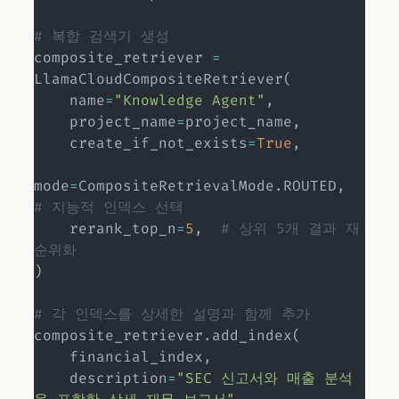
# 복합 검색기 생성
composite_retriever 
=
LlamaCloudCompositeRetriever
(
    name
=
"Knowledge Agent"
,
    project_name
=
project_name
,
    create_if_not_exists
=
True
,
mode
=
CompositeRetrievalMode
.
ROUTED
,
# 지능적 인덱스 선택
    rerank_top_n
=
5
,
# 상위 5개 결과 재
순위화
)
# 각 인덱스를 상세한 설명과 함께 추가
composite_retriever
.
add_index
(
    financial_index
,
    description
=
"SEC 신고서와 매출 분석