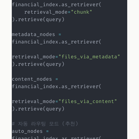
financial_index
.
as_retriever
(
    retrieval_mode
=
"chunk"
)
.
retrieve
(
query
)
metadata_nodes 
=
financial_index
.
as_retriever
(
retrieval_mode
=
"files_via_metadata"
)
.
retrieve
(
query
)
content_nodes 
=
financial_index
.
as_retriever
(
retrieval_mode
=
"files_via_content"
)
.
retrieve
(
query
)
# 자동 라우팅 모드 (추천)
auto_nodes 
=
financial_index
.
as_retriever
(