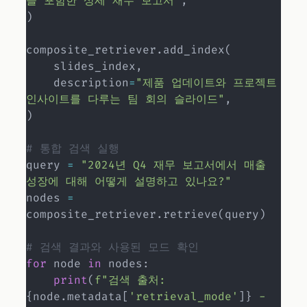
을 포함한 상세 재무 보고서"
,
)
composite_retriever
.
add_index
(
    slides_index
,
    description
=
"제품 업데이트와 프로젝트 
인사이트를 다루는 팀 회의 슬라이드"
,
)
# 통합 검색 실행
query 
=
"2024년 Q4 재무 보고서에서 매출 
성장에 대해 어떻게 설명하고 있나요?"
nodes 
=
composite_retriever
.
retrieve
(
query
)
# 검색 결과와 사용된 모드 확인
for
 node 
in
 nodes
:
print
(
f"검색 출처: 
{
node
.
metadata
[
'retrieval_mode'
]
}
 - 