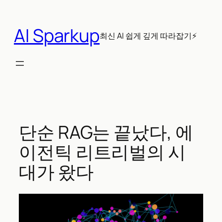
콘
텐
AI Sparkup
츠
최신 AI 쉽게 깊게 따라잡기⚡
로
바
로
가
기
단순 RAG는 끝났다, 에
이전틱 리트리벌의 시
대가 왔다