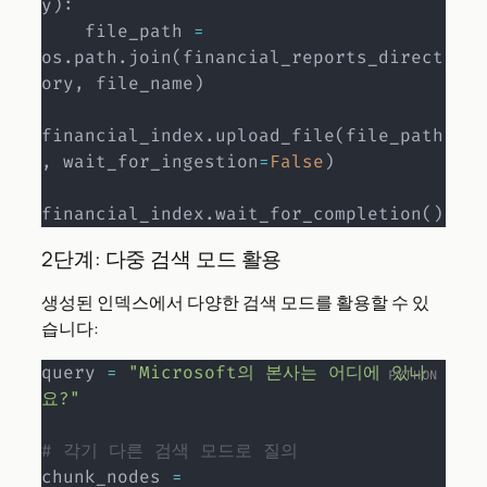
y
)
:
    file_path 
=
os
.
path
.
join
(
financial_reports_direct
ory
,
 file_name
)
financial_index
.
upload_file
(
file_path
,
 wait_for_ingestion
=
False
)
financial_index
.
wait_for_completion
(
)
2단계: 다중 검색 모드 활용
생성된 인덱스에서 다양한 검색 모드를 활용할 수 있
습니다:
query 
=
"Microsoft의 본사는 어디에 있나
요?"
# 각기 다른 검색 모드로 질의
chunk_nodes 
=