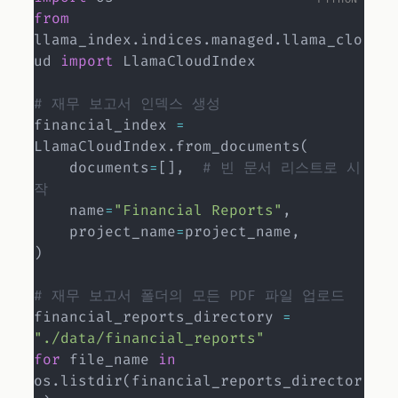
from
llama_index
.
indices
.
managed
.
llama_clo
ud 
import
 LlamaCloudIndex

# 재무 보고서 인덱스 생성
financial_index 
=
LlamaCloudIndex
.
from_documents
(
    documents
=
[
]
,
# 빈 문서 리스트로 시
작
    name
=
"Financial Reports"
,
    project_name
=
project_name
,
)
# 재무 보고서 폴더의 모든 PDF 파일 업로드
financial_reports_directory 
=
"./data/financial_reports"
for
 file_name 
in
os
.
listdir
(
financial_reports_director