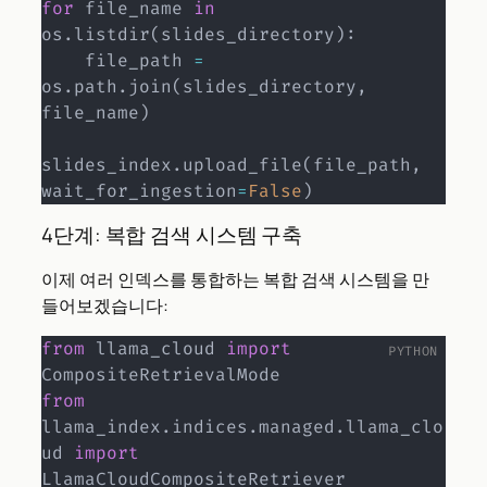
for
 file_name 
in
os
.
listdir
(
slides_directory
)
:
    file_path 
=
os
.
path
.
join
(
slides_directory
,
file_name
)
slides_index
.
upload_file
(
file_path
,
wait_for_ingestion
=
False
)
4단계: 복합 검색 시스템 구축
이제 여러 인덱스를 통합하는 복합 검색 시스템을 만
들어보겠습니다:
from
 llama_cloud 
import
from
llama_index
.
indices
.
managed
.
llama_clo
ud 
import
LlamaCloudCompositeRetriever
