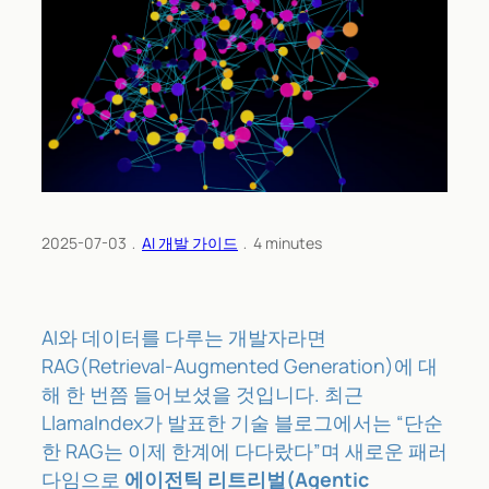
2025-07-03
﹒
AI 개발 가이드
﹒
4
minutes
AI와 데이터를 다루는 개발자라면
RAG(Retrieval-Augmented Generation)에 대
해 한 번쯤 들어보셨을 것입니다. 최근
LlamaIndex가 발표한 기술 블로그에서는 “단순
한 RAG는 이제 한계에 다다랐다”며 새로운 패러
다임으로
에이전틱 리트리벌(Agentic