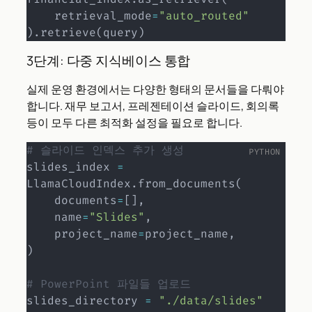
    retrieval_mode
=
"auto_routed"
)
.
retrieve
(
query
)
3단계: 다중 지식베이스 통합
실제 운영 환경에서는 다양한 형태의 문서들을 다뤄야
합니다. 재무 보고서, 프레젠테이션 슬라이드, 회의록
등이 모두 다른 최적화 설정을 필요로 합니다.
# 슬라이드 인덱스 추가 생성
slides_index 
=
LlamaCloudIndex
.
from_documents
(
    documents
=
[
]
,
    name
=
"Slides"
,
    project_name
=
project_name
,
)
# PowerPoint 파일들 업로드
slides_directory 
=
"./data/slides"