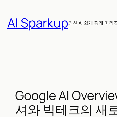
콘
텐
AI Sparkup
츠
최신 AI 쉽게 깊게 따라
로
바
로
가
기
Google AI Ove
셔와 빅테크의 새