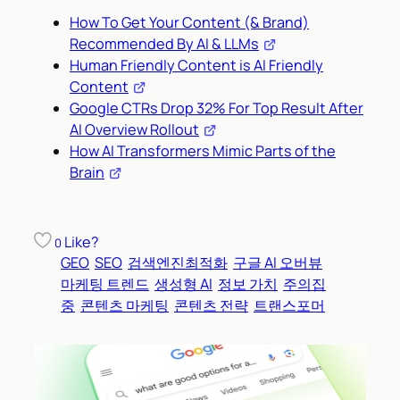
How To Get Your Content (& Brand)
Recommended By AI & LLMs
Human Friendly Content is AI Friendly
Content
Google CTRs Drop 32% For Top Result After
AI Overview Rollout
How AI Transformers Mimic Parts of the
Brain
Like?
0
GEO
SEO
검색엔진최적화
구글 AI 오버뷰
마케팅 트렌드
생성형 AI
정보 가치
주의집
중
콘텐츠 마케팅
콘텐츠 전략
트랜스포머