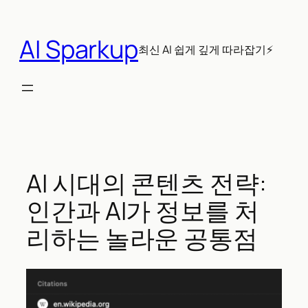
콘
텐
AI Sparkup
츠
최신 AI 쉽게 깊게 따라잡기⚡
로
바
로
가
기
AI 시대의 콘텐츠 전략:
인간과 AI가 정보를 처
리하는 놀라운 공통점