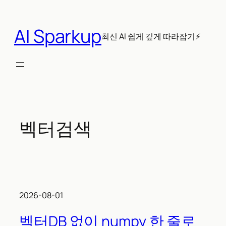
콘
텐
AI Sparkup
츠
최신 AI 쉽게 깊게 따라잡기⚡
로
바
로
가
기
벡터검색
2026-08-01
벡터DB 없이 numpy 한 줄로